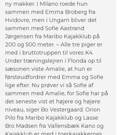
ny makker. I Milano roede hun
sammen med Emma Broberg fra
Hvidovre, men i Ungarn bliver det
sammen med Sofie Aastrand
Jørgensen fra Maribo Kajakklub på
200 og 500 meter. – Alle tre piger er
med i bruttotruppen til vores K4.
Under træningslejren i Florida op til
sæsonen viste Amalie, at hun er
førsteudfordrer med Emma og Sofie
lige efter. Nu prøver vi så Sofie af
sammen med Amalie, for Sofie har på
det seneste vist et højere og højere
niveau, siger Bo Vestergaard. Orion
Pilo fra Maribo Kajakklub og Lasse
Bro Madsen fra Vallensbæk Kano og
Kajakklub er med i toerkajakkernes