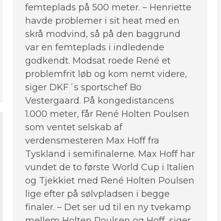
femteplads på 500 meter. – Henriette
havde problemer i sit heat med en
skrå modvind, så på den baggrund
var en femteplads i indledende
godkendt. Modsat roede René et
problemfrit løb og kom nemt videre,
siger DKF´s sportschef Bo
Vestergaard. På kongedistancens
1.000 meter, får René Holten Poulsen
som ventet selskab af
verdensmesteren Max Hoff fra
Tyskland i semifinalerne. Max Hoff har
vundet de to første World Cup i Italien
og Tjekkiet med René Holten Poulsen
lige efter på sølvpladsen i begge
finaler. – Det ser ud til en ny tvekamp
mellem Holten Poulsen og Hoff, siger