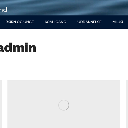
BØRN OG UNGE
KOM I GANG
UDDANNELSE
MILJØ
admin