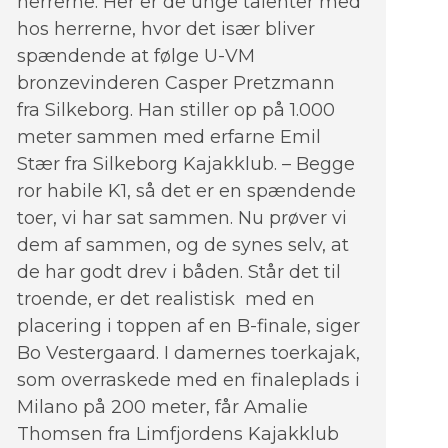
herrerne. Her er de unge talenter med
hos herrerne, hvor det især bliver
spændende at følge U-VM
bronzevinderen Casper Pretzmann
fra Silkeborg. Han stiller op på 1.000
meter sammen med erfarne Emil
Stær fra Silkeborg Kajakklub. – Begge
ror habile K1, så det er en spændende
toer, vi har sat sammen. Nu prøver vi
dem af sammen, og de synes selv, at
de har godt drev i båden. Står det til
troende, er det realistisk med en
placering i toppen af en B-finale, siger
Bo Vestergaard. I damernes toerkajak,
som overraskede med en finaleplads i
Milano på 200 meter, får Amalie
Thomsen fra Limfjordens Kajakklub