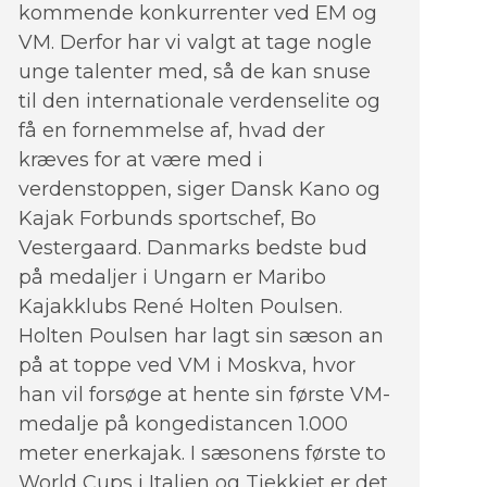
kommende konkurrenter ved EM og
VM. Derfor har vi valgt at tage nogle
unge talenter med, så de kan snuse
til den internationale verdenselite og
få en fornemmelse af, hvad der
kræves for at være med i
verdenstoppen, siger Dansk Kano og
Kajak Forbunds sportschef, Bo
Vestergaard. Danmarks bedste bud
på medaljer i Ungarn er Maribo
Kajakklubs René Holten Poulsen.
Holten Poulsen har lagt sin sæson an
på at toppe ved VM i Moskva, hvor
han vil forsøge at hente sin første VM-
medalje på kongedistancen 1.000
meter enerkajak. I sæsonens første to
World Cups i Italien og Tjekkiet er det