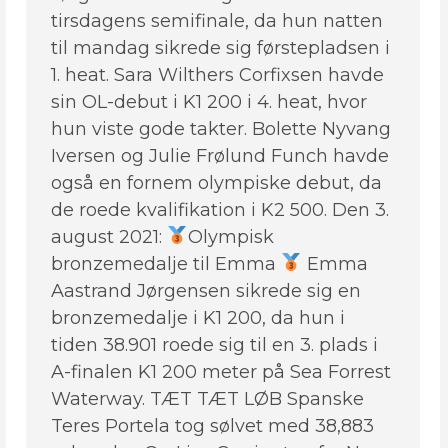
tirsdagens semifinale, da hun natten
til mandag sikrede sig førstepladsen i
1. heat. Sara Wilthers Corfixsen havde
sin OL-debut i K1 200 i 4. heat, hvor
hun viste gode takter. Bolette Nyvang
Iversen og Julie Frølund Funch havde
også en fornem olympiske debut, da
de roede kvalifikation i K2 500. Den 3.
august 2021:
Olympisk
bronzemedalje til Emma
Emma
Aastrand Jørgensen sikrede sig en
bronzemedalje i K1 200, da hun i
tiden 38.901 roede sig til en 3. plads i
A-finalen K1 200 meter på Sea Forrest
Waterway. TÆT TÆT LØB Spanske
Teres Portela tog sølvet med 38,883