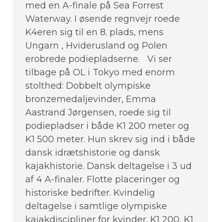
med en A-finale på Sea Forrest
Waterway. I øsende regnvejr roede
K4eren sig til en 8. plads, mens
Ungarn , Hviderusland og Polen
erobrede podiepladserne. Vi ser
tilbage på OL i Tokyo med enorm
stolthed: Dobbelt olympiske
bronzemedaljevinder, Emma
Aastrand Jørgensen, roede sig til
podiepladser i både K1 200 meter og
K1 500 meter. Hun skrev sig ind i både
dansk idrætshistorie og dansk
kajakhistorie. Dansk deltagelse i 3 ud
af 4 A-finaler. Flotte placeringer og
historiske bedrifter. Kvindelig
deltagelse i samtlige olympiske
kajakdiscipliner for kvinder. K1 200, K1