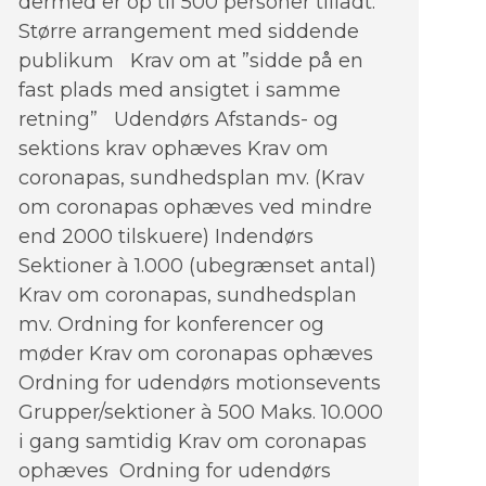
dermed er op til 500 personer tilladt.
Større arrangement med siddende
publikum Krav om at ”sidde på en
fast plads med ansigtet i samme
retning” Udendørs Afstands- og
sektions krav ophæves Krav om
coronapas, sundhedsplan mv. (Krav
om coronapas ophæves ved mindre
end 2000 tilskuere) Indendørs
Sektioner à 1.000 (ubegrænset antal)
Krav om coronapas, sundhedsplan
mv. Ordning for konferencer og
møder Krav om coronapas ophæves
Ordning for udendørs motionsevents
Grupper/sektioner à 500 Maks. 10.000
i gang samtidig Krav om coronapas
ophæves Ordning for udendørs