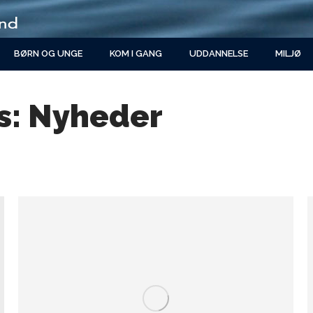
BØRN OG UNGE
KOM I GANG
UDDANNELSE
MILJØ
s:
Nyheder