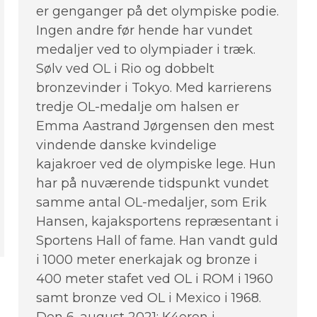
er genganger på det olympiske podie.
Ingen andre før hende har vundet
medaljer ved to olympiader i træk.
Sølv ved OL i Rio og dobbelt
bronzevinder i Tokyo. Med karrierens
tredje OL-medalje om halsen er
Emma Aastrand Jørgensen den mest
vindende danske kvindelige
kajakroer ved de olympiske lege. Hun
har på nuværende tidspunkt vundet
samme antal OL-medaljer, som Erik
Hansen, kajaksportens repræsentant i
Sportens Hall of fame. Han vandt guld
i 1000 meter enerkajak og bronze i
400 meter stafet ved OL i ROM i 1960
samt bronze ved OL i Mexico i 1968.
Den 6. august 2021: K4eren i