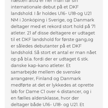
næsten altid er her man får sin
internationale debut på et DKF
landshold. I år holdes U16- U18-og U21
NM i Jönköping i Sverige, og Danmark
deltager med et rekord stort hold på 71
atleter. 21 af disse deltagere er udtaget
til et DKF landshold for første gang,og
er således debutanter på et DKF
landshold. Så stort et antal er man nået
op på bl.a. fordi der er udtaget 6 stk.
danske kap-kano atleter. Et
samarbejde mellem de svenske
arrangører, Finland og Danmark
medførte at det er lykkedes at oprette
løb for Dame C1 over 4 distancer, og i
en fælles aldersklasse, hvor der
deltager både U16- U18- og U21. Et