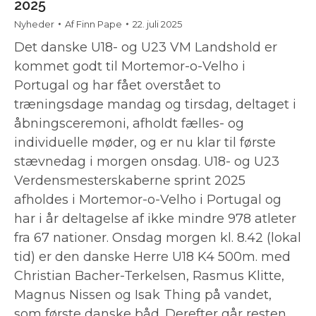
2025
Nyheder
Af
Finn Pape
22. juli 2025
Det danske U18- og U23 VM Landshold er
kommet godt til Mortemor-o-Velho i
Portugal og har fået overstået to
træningsdage mandag og tirsdag, deltaget i
åbningsceremoni, afholdt fælles- og
individuelle møder, og er nu klar til første
stævnedag i morgen onsdag. U18- og U23
Verdensmesterskaberne sprint 2025
afholdes i Mortemor-o-Velho i Portugal og
har i år deltagelse af ikke mindre 978 atleter
fra 67 nationer. Onsdag morgen kl. 8.42 (lokal
tid) er den danske Herre U18 K4 500m. med
Christian Bacher-Terkelsen, Rasmus Klitte,
Magnus Nissen og Isak Thing på vandet,
som første danske båd. Derefter går resten