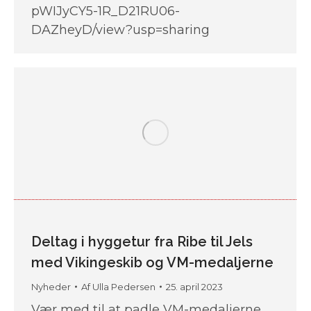
pWIJyCY5-1R_D21RU06-
DAZheyD/view?usp=sharing
Deltag i hyggetur fra Ribe til Jels
med Vikingeskib og VM-medaljerne
Nyheder
Af
Ulla Pedersen
25. april 2023
Vær med til at padle VM-medaljerne