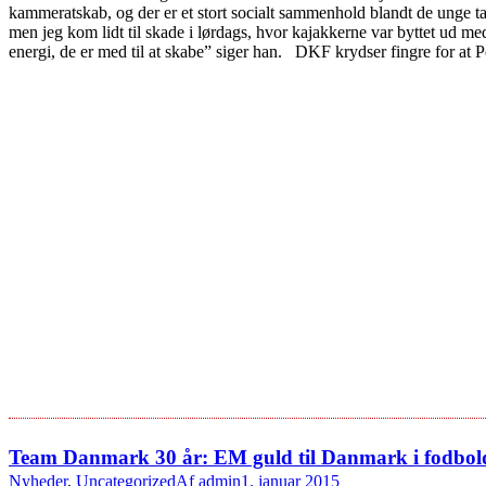
kammeratskab, og der er et stort socialt sammenhold blandt de unge t
men jeg kom lidt til skade i lørdags, hvor kajakkerne var byttet ud me
energi, de er med til at skabe” siger han. DKF krydser fingre for at 
Team Danmark 30 år: EM guld til Danmark i fodbol
Nyheder
,
Uncategorized
Af
admin
1. januar 2015