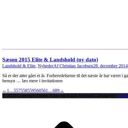
Sæson 2015 Elite & Landshold (ny dato)
Landshold & Elite
,
Nyheder
Af
Christian Jacobsen
28. december 2014
Så er der atter gået et år. Forberedelserne til det næste år har været
hensyn … læs mere i invitationen
←
1
…
557
558
559
560
561
…
689
→
© 2020 Copyright Dansk Kano og Kajak Forbund | Design by:
UNI