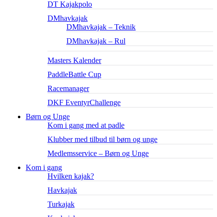
DT Kajakpolo
DMhavkajak
DMhavkajak – Teknik
DMhavkajak – Rul
Masters Kalender
PaddleBattle Cup
Racemanager
DKF EventyrChallenge
Børn og Unge
Kom i gang med at padle
Klubber med tilbud til børn og unge
Medlemsservice – Børn og Unge
Kom i gang
Hvilken kajak?
Havkajak
Turkajak