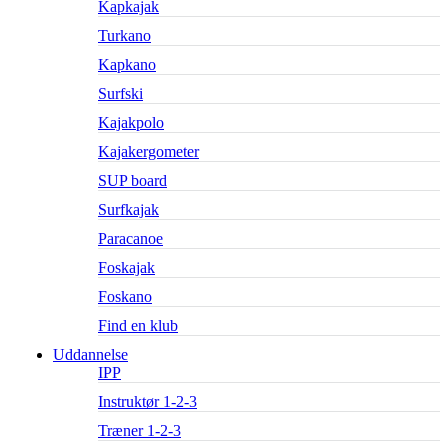
Kapkajak
Turkano
Kapkano
Surfski
Kajakpolo
Kajakergometer
SUP board
Surfkajak
Paracanoe
Foskajak
Foskano
Find en klub
Uddannelse
IPP
Instruktør 1-2-3
Træner 1-2-3