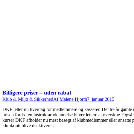
Billigere priser – uden rabat
Klub & Miljø & Sikkerhed
Af
Malene Hjorth
7. januar 2015
DKF letter nu hverdag for medlemmere og kasserer. Det tre år gamle ra
prisen for fx. en instruktøruddannelse bliver lettere at overskue. Også
kurser DKF afholder nu mest besøgt af klubmedlemmer eller ansatte på
klubkonti blive deaktiveret.