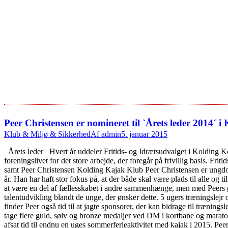
Peer Christensen er nomineret til `Årets leder 2014´
Klub & Miljø & Sikkerhed
Af
admin
5. januar 2015
Årets leder Hvert år uddeler Fritids- og Idrætsudvalget i Kolding Komm
foreningslivet for det store arbejde, der foregår på frivillig basis.
samt Peer Christensen Kolding Kajak Klub Peer Christensen er ungd
år. Han har haft stor fokus på, at der både skal være plads til alle o
at være en del af fællesskabet i andre sammenhænge, men med Peers øj
talentudvikling blandt de unge, der ønsker dette. 5 ugers træningslejr
finder Peer også tid til at jagte sponsorer, der kan bidrage til trænin
tage flere guld, sølv og bronze medaljer ved DM i kortbane og marato
afsat tid til endnu en uges sommerferieaktivitet med kajak i 2015. Pee