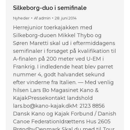
Silkeborg-duo i semifinale
Nyheder
Af
admin
28. juni 2014
Herrejunior toerkajakken med
Silkeborg-duoen Mikkel Thybo og
Søren Maretti skal ud i eftermiddagens
semifinaler i forsøget på kvalifikation til
A-finalen på 200 meter ved U-EM i
Frankrig. I indledende heat blev parret
nummer 4, godt halvandet sekund
efter vinderne fra Italien. — Med venlig
hilsen Lars Bo Magasinet Kano &
KajakPressekontakt landshold
lars.bo@kano-kajak.dkM: 2123 8856
Dansk Kano og Kajak Forbund / Danish
Canoe FederationIdrættens Hus 2605
BrøndbyDenmark Skal du med til Tour