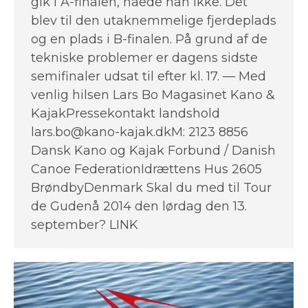
gik i A-finalen, nåede han ikke. Det
blev til den utaknemmelige fjerdeplads
og en plads i B-finalen. På grund af de
tekniske problemer er dagens sidste
semifinaler udsat til efter kl. 17. — Med
venlig hilsen Lars Bo Magasinet Kano &
KajakPressekontakt landshold
lars.bo@kano-kajak.dkM: 2123 8856
Dansk Kano og Kajak Forbund / Danish
Canoe FederationIdrættens Hus 2605
BrøndbyDenmark Skal du med til Tour
de Gudenå 2014 den lørdag den 13.
september? LINK