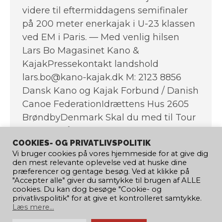
videre til eftermiddagens semifinaler
på 200 meter enerkajak i U-23 klassen
ved EM i Paris. — Med venlig hilsen
Lars Bo Magasinet Kano &
KajakPressekontakt landshold
lars.bo@kano-kajak.dk M: 2123 8856
Dansk Kano og Kajak Forbund / Danish
Canoe FederationIdrættens Hus 2605
BrøndbyDenmark Skal du med til Tour
de Gudenå 2014 den lørdag den 13.
COOKIES- OG PRIVATLIVSPOLITIK
september? LINK
Vi bruger cookies på vores hjemmeside for at give dig
den mest relevante oplevelse ved at huske dine
præferencer og gentage besøg. Ved at klikke på
"Accepter alle" giver du samtykke til brugen af ​​ALLE
cookies. Du kan dog besøge "Cookie- og
←
1
…
592
593
594
595
privatlivspolitik" for at give et kontrolleret samtykke.
Læs mere...
596
…
689
→