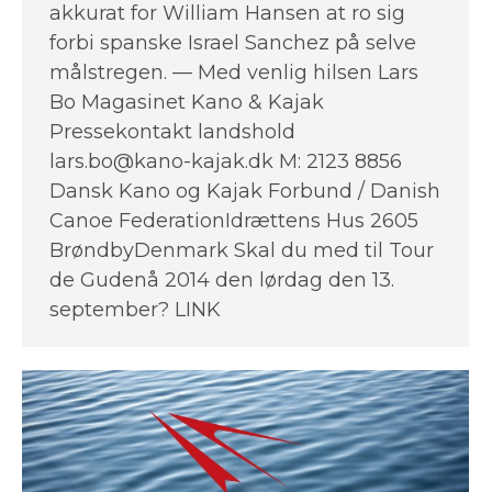
akkurat for William Hansen at ro sig
forbi spanske Israel Sanchez på selve
målstregen. — Med venlig hilsen Lars
Bo Magasinet Kano & Kajak
Pressekontakt landshold
lars.bo@kano-kajak.dk M: 2123 8856
Dansk Kano og Kajak Forbund / Danish
Canoe FederationIdrættens Hus 2605
BrøndbyDenmark Skal du med til Tour
de Gudenå 2014 den lørdag den 13.
september? LINK