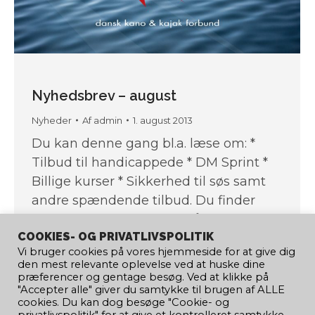
Nyhedsbrev – august
Nyheder
Af
admin
1. august 2013
Du kan denne gang bl.a. læse om: *
Tilbud til handicappede * DM Sprint *
Billige kurser * Sikkerhed til søs samt
andre spændende tilbud. Du finder
nyhedsbrevene nederst på
COOKIES- OG PRIVATLIVSPOLITIK
hjemmesiden.
Vi bruger cookies på vores hjemmeside for at give dig
den mest relevante oplevelse ved at huske dine
præferencer og gentage besøg. Ved at klikke på
"Accepter alle" giver du samtykke til brugen af ​​ALLE
cookies. Du kan dog besøge "Cookie- og
←
1
…
652
653
654
655