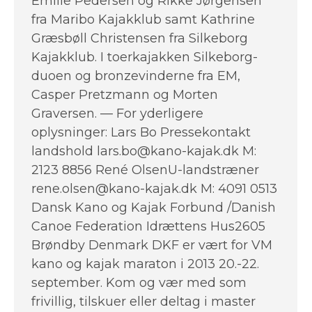
Emilie Pedersen og Rikke Jørgensen
fra Maribo Kajakklub samt Kathrine
Græsbøll Christensen fra Silkeborg
Kajakklub. I toerkajakken Silkeborg-
duoen og bronzevinderne fra EM,
Casper Pretzmann og Morten
Graversen. — For yderligere
oplysninger: Lars Bo Pressekontakt
landshold lars.bo@kano-kajak.dk M:
2123 8856 René OlsenU-landstræner
rene.olsen@kano-kajak.dk M: 4091 0513
Dansk Kano og Kajak Forbund /Danish
Canoe Federation Idrættens Hus2605
Brøndby Denmark DKF er vært for VM
kano og kajak maraton i 2013 20.-22.
september. Kom og vær med som
frivillig, tilskuer eller deltag i master