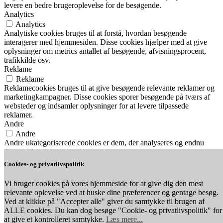
levere en bedre brugeroplevelse for de besøgende.
Analytics
Analytics
Analytiske cookies bruges til at forstå, hvordan besøgende
interagerer med hjemmesiden. Disse cookies hjælper med at give
oplysninger om metrics antallet af besøgende, afvisningsprocent,
trafikkilde osv.
Reklame
Reklame
Reklamecookies bruges til at give besøgende relevante reklamer og
marketingkampagner. Disse cookies sporer besøgende på tværs af
websteder og indsamler oplysninger for at levere tilpassede
reklamer.
Andre
Andre
Andre ukategoriserede cookies er dem, der analyseres og endnu
ikke er klassificeret i en kategori.
Nødvendig
Cookies- og privatlivspolitik
Nødvendig
Nødvendige cookies er absolut nødvendige for, at webstedet
Vi bruger cookies på vores hjemmeside for at give dig den mest
fungerer korrekt. Disse cookies sikrer grundlæggende funktioner og
relevante oplevelse ved at huske dine præferencer og gentage besøg.
sikkerhedsfunktioner på hjemmesiden, anonymt.
Ved at klikke på "Accepter alle" giver du samtykke til brugen af ​​
GEM & ACCEPTÈR
ALLE cookies. Du kan dog besøge "Cookie- og privatlivspolitik" for
at give et kontrolleret samtykke.
Læs mere...