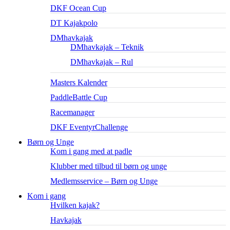
DKF Ocean Cup
DT Kajakpolo
DMhavkajak
DMhavkajak – Teknik
DMhavkajak – Rul
Masters Kalender
PaddleBattle Cup
Racemanager
DKF EventyrChallenge
Børn og Unge
Kom i gang med at padle
Klubber med tilbud til børn og unge
Medlemsservice – Børn og Unge
Kom i gang
Hvilken kajak?
Havkajak