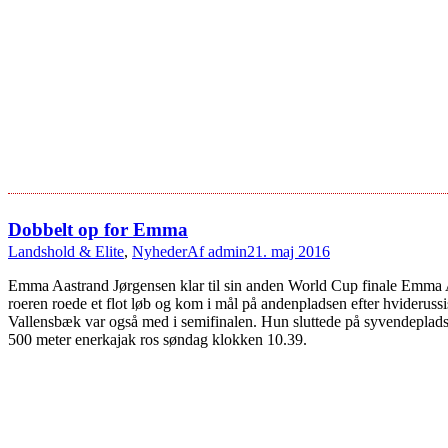
Dobbelt op for Emma
Landshold & Elite
,
Nyheder
Af
admin
21. maj 2016
Emma Aastrand Jørgensen klar til sin anden World Cup finale Emma Aa
roeren roede et flot løb og kom i mål på andenpladsen efter hviderussi
Vallensbæk var også med i semifinalen. Hun sluttede på syvendeplads
500 meter enerkajak ros søndag klokken 10.39.