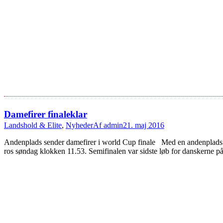
Damefirer finaleklar
Landshold & Elite
,
Nyheder
Af
admin
21. maj 2016
Andenplads sender damefirer i world Cup finale Med en andenplads i 
ros søndag klokken 11.53. Semifinalen var sidste løb for danskerne 