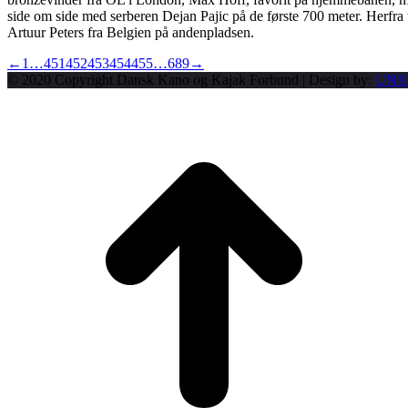
side om side med serberen Dejan Pajic på de første 700 meter. Herfra 
Artuur Peters fra Belgien på andenpladsen.
←
1
…
451
452
453
454
455
…
689
→
© 2020 Copyright Dansk Kano og Kajak Forbund | Design by:
UNI