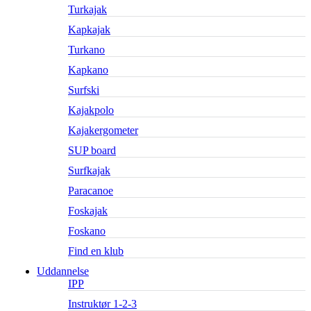
Turkajak
Kapkajak
Turkano
Kapkano
Surfski
Kajakpolo
Kajakergometer
SUP board
Surfkajak
Paracanoe
Foskajak
Foskano
Find en klub
Uddannelse
IPP
Instruktør 1-2-3