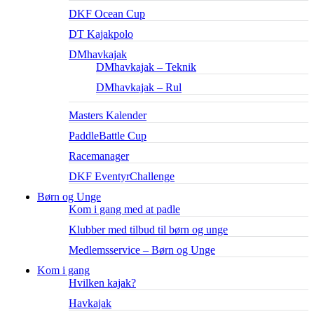
DKF Ocean Cup
DT Kajakpolo
DMhavkajak
DMhavkajak – Teknik
DMhavkajak – Rul
Masters Kalender
PaddleBattle Cup
Racemanager
DKF EventyrChallenge
Børn og Unge
Kom i gang med at padle
Klubber med tilbud til børn og unge
Medlemsservice – Børn og Unge
Kom i gang
Hvilken kajak?
Havkajak