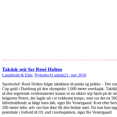
Taktisk sejr for René Holten
Landshold & Elite
,
Nyheder
Af
admin
21. maj 2016
Sportschef: René Holten fulgte taktikken til punkt og prikke – Det v
Cup guld i Duisburg på den olympiske 1.000 meter enerkajak. Taktikke
så den regerende verdensmester kunne ro en sikker sejr hjem på de sid
belgieren Peters, der lagde ud i et voldsomt tempo, som var det en 500
tilfredsstillende at følge hans løb, siger Bo Vestergaard. Kort efter h
200 meter tider, selv om hun ikke fik den bedste start. Nu kan hun tag
potentiale i forhold til OL end i toerkajakken, siger Bo Vestergaard.