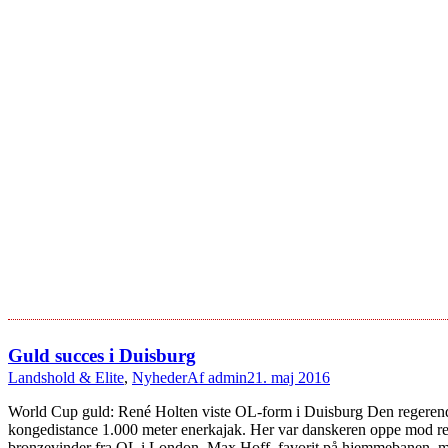
Guld succes i Duisburg
Landshold & Elite
,
Nyheder
Af
admin
21. maj 2016
World Cup guld: René Holten viste OL-form i Duisburg Den regerende
kongedistance 1.000 meter enerkajak. Her var danskeren oppe mod resten 
bronzevinder fra OL i London, Max Hoff, favorit på hjemmebanen, men ty