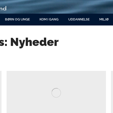
BØRN OG UNGE
KOM I GANG
UDDANNELSE
MILJØ
s:
Nyheder