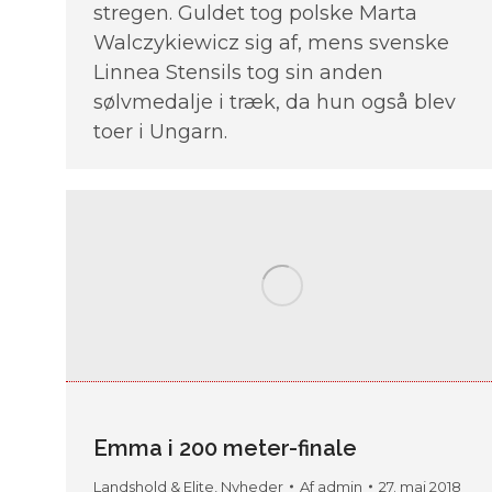
stregen. Guldet tog polske Marta
Walczykiewicz sig af, mens svenske
Linnea Stensils tog sin anden
sølvmedalje i træk, da hun også blev
toer i Ungarn.
Emma i 200 meter-finale
Landshold & Elite
,
Nyheder
Af
admin
27. maj 2018