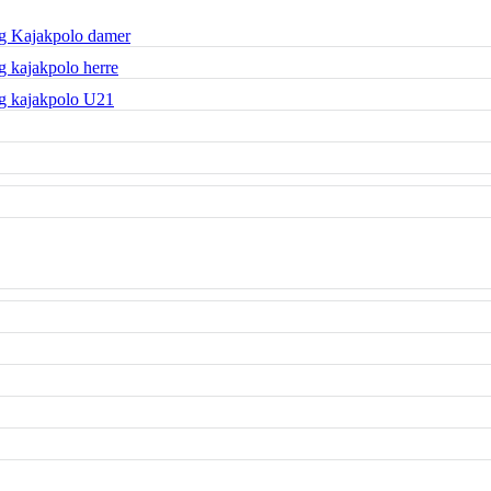
g Kajakpolo damer
 kajakpolo herre
g kajakpolo U21