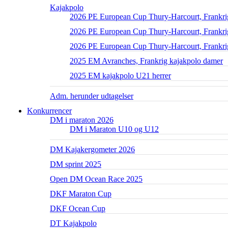
Kajakpolo
2026 PE European Cup Thury-Harcourt, Frankri
2026 PE European Cup Thury-Harcourt, Frankrig
2026 PE European Cup Thury-Harcourt, Frankri
2025 EM Avranches, Frankrig kajakpolo damer
2025 EM kajakpolo U21 herrer
Adm. herunder udtagelser
Konkurrencer
DM i maraton 2026
DM i Maraton U10 og U12
DM Kajakergometer 2026
DM sprint 2025
Open DM Ocean Race 2025
DKF Maraton Cup
DKF Ocean Cup
DT Kajakpolo