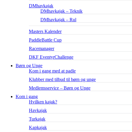
DMhavkajak
DMhavkajak – Teknik
DMhavkajak – Rul
Masters Kalender
PaddleBattle Cup
Racemanager
DKF EventyrChallenge
Børn og Unge
Kom i gang med at padle
Klubber med tilbud til børn og unge
Medlemsservice – Børn og Unge
Kom i gang
Hvilken kajak?
Havkajak
Turkajak
Kapkajak