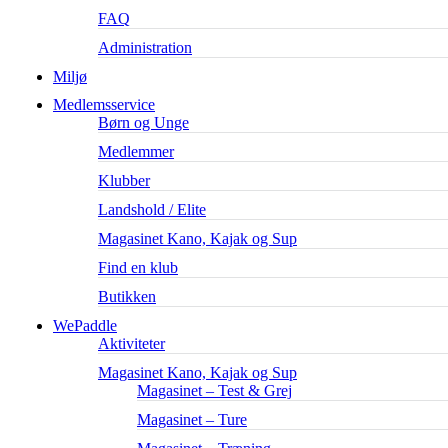
FAQ
Administration
Miljø
Medlemsservice
Børn og Unge
Medlemmer
Klubber
Landshold / Elite
Magasinet Kano, Kajak og Sup
Find en klub
Butikken
WePaddle
Aktiviteter
Magasinet Kano, Kajak og Sup
Magasinet – Test & Grej
Magasinet – Ture