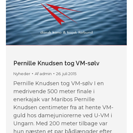
Pernille Knudsen tog VM-sølv
Nyheder
Af
admin
26. juli 2015
Pernille Knudsen tog VM-sølv I en
medrivende 500 meter finale i
enerkajak var Maribos Pernille
Knudsen centimeter fra at hente VM-
guld hos damejuniorerne ved U-VM i
Ungarn. Med 200 meter tilbage var
hun næsten et par bådlængder efter