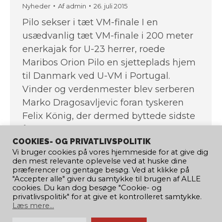
Nyheder
Af
admin
26. juli 2015
Pilo sekser i tæt VM-finale I en
usædvanlig tæt VM-finale i 200 meter
enerkajak for U-23 herrer, roede
Maribos Orion Pilo en sjetteplads hjem
til Danmark ved U-VM i Portugal.
Vinder og verdenmester blev serberen
Marko Dragosavljevic foran tyskeren
Felix König, der dermed byttede sidste
års niendeplads ud med en
COOKIES- OG PRIVATLIVSPOLITIK
sølvmedalje.
Vi bruger cookies på vores hjemmeside for at give dig
den mest relevante oplevelse ved at huske dine
præferencer og gentage besøg. Ved at klikke på
"Accepter alle" giver du samtykke til brugen af ​​ALLE
cookies. Du kan dog besøge "Cookie- og
←
1
…
503
504
505
506
privatlivspolitik" for at give et kontrolleret samtykke.
Læs mere...
507
…
689
→