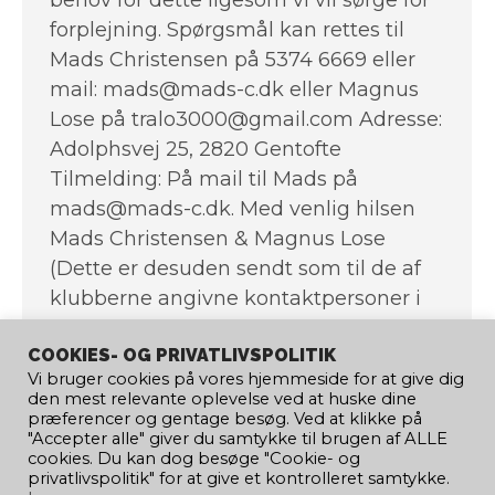
forplejning. Spørgsmål kan rettes til
Mads Christensen på 5374 6669 eller
mail: mads@mads-c.dk eller Magnus
Lose på tralo3000@gmail.com Adresse:
Adolphsvej 25, 2820 Gentofte
Tilmelding: På mail til Mads på
mads@mads-c.dk. Med venlig hilsen
Mads Christensen & Magnus Lose
(Dette er desuden sendt som til de af
klubberne angivne kontaktpersoner i
Ipaddle samt til de kajakpolo kontakter
COOKIES- OG PRIVATLIVSPOLITIK
vi tidligere har kommunikeret med. ).
Vi bruger cookies på vores hjemmeside for at give dig
den mest relevante oplevelse ved at huske dine
præferencer og gentage besøg. Ved at klikke på
"Accepter alle" giver du samtykke til brugen af ​​ALLE
cookies. Du kan dog besøge "Cookie- og
←
1
…
259
260
261
262
privatlivspolitik" for at give et kontrolleret samtykke.